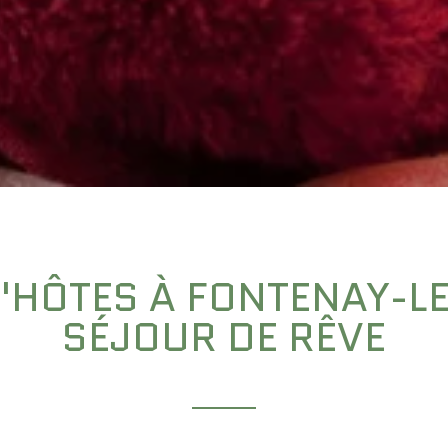
'HÔTES À FONTENAY-L
SÉJOUR DE RÊVE