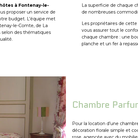
hôtes à Fontenay-le-
La superficie de chaque c
ous proposer un service de
de nombreuses commodités
otre budget. L’équipe met
Les propriétaires de cette
ntenay-le-Comte, de La
vous assurer tout le confo
s selon des thématiques
chaque chambre : une bouil
ualité.
planche et un fer à repass
Chambre Parfu
Pour la location d’une chambr
décoration florale simple et 
rose, agencée avec du mobilier