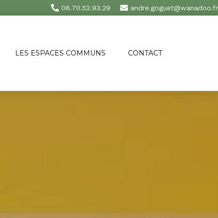
06.70.52.93.29
andre.goguet@wanadoo.fr
LES ESPACES COMMUNS
CONTACT